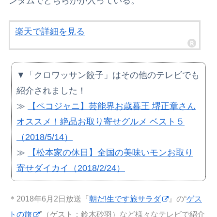
ンダムでどちらかが入っている。
楽天で詳細を見る
▼「クロワッサン餃子」はその他のテレビでも
紹介されました！
≫
【ペコジャニ】芸能界お歳暮王 堺正章さん
オススメ！絶品お取り寄せグルメ ベスト５
（2018/5/14）
≫
【松本家の休日】全国の美味いモンお取り
寄せダイカイ（2018/2/24）
＊2018年6月2日放送『
朝だ!生です旅サラダ
』の“
ゲス
トの旅
”（ゲスト：鈴木砂羽）など様々なテレビで紹介