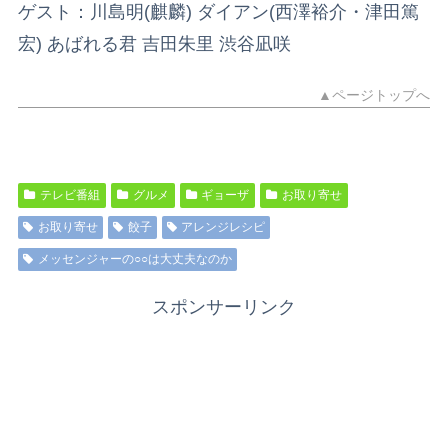
ゲスト：川島明(麒麟) ダイアン(西澤裕介・津田篤
宏) あばれる君 吉田朱里 渋谷凪咲
▲ページトップへ
テレビ番組
グルメ
ギョーザ
お取り寄せ
お取り寄せ
餃子
アレンジレシピ
メッセンジャーの○○は大丈夫なのか
スポンサーリンク